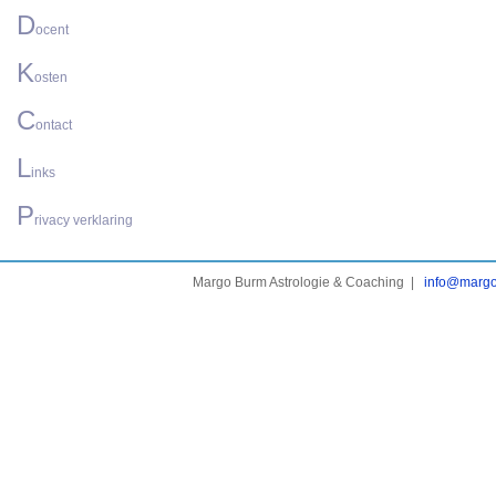
D
ocent
K
osten
C
ontact
L
inks
P
rivacy verklaring
Margo Burm Astrologie & Coaching |
info@margo