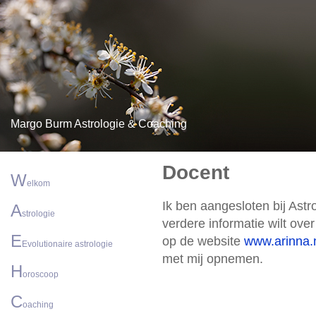
Margo Burm Astrologie & Coaching
Docent
W
elkom
Ik ben aangesloten bij Ast
A
strologie
verdere informatie wilt ove
E
op de website
www.arinna.
Evolutionaire astrologie
met mij opnemen.
H
oroscoop
C
oaching