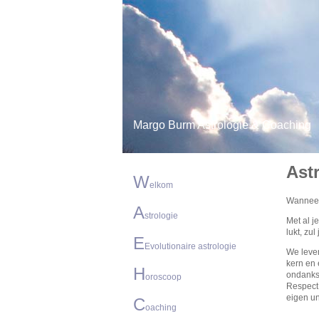
Margo Burm Astrologie & Coaching
Ast
W
elkom
Wanneer 
A
strologie
Met al j
lukt, zul
E
Evolutionaire astrologie
We leven
kern en 
H
ondanks 
oroscoop
Respect 
eigen un
C
oaching