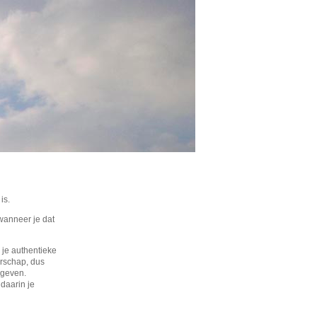
is.
 wanneer je dat
 je authentieke
erschap, dus
 geven.
daarin je