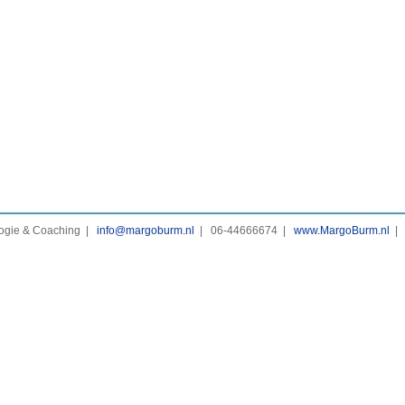
logie & Coaching |
info@margoburm.nl
| 06-44666674 |
www.MargoBurm.nl