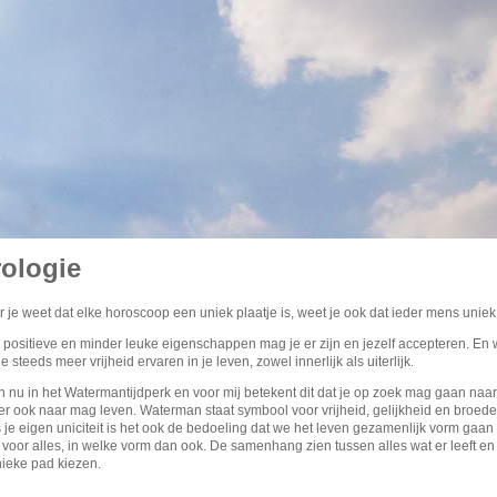
rologie
je weet dat elke horoscoop een uniek plaatje is, weet je ook dat ieder mens uniek 
e positieve en minder leuke eigenschappen mag je er zijn en jezelf accepteren. En
 je steeds meer vrijheid ervaren in je leven, zowel innerlijk als uiterlijk.
 nu in het Watermantijdperk en voor mij betekent dit dat je op zoek mag gaan naar
er ook naar mag leven. Waterman staat symbool voor vrijheid, gelijkheid en broed
je eigen uniciteit is het ook de bedoeling dat we het leven gezamenlijk vorm gaan
voor alles, in welke vorm dan ook. De samenhang zien tussen alles wat er leeft en 
ieke pad kiezen.