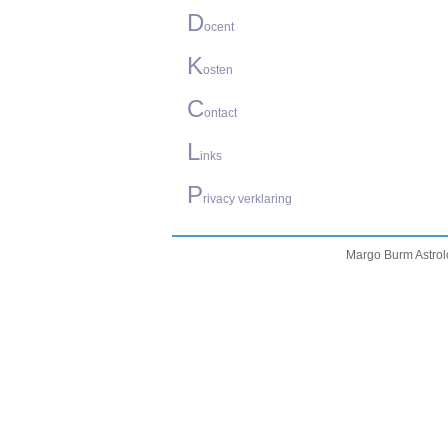
D
ocent
K
osten
C
ontact
L
inks
P
rivacy verklaring
Margo Burm Astro